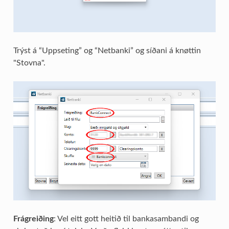
Trýst á “Uppseting” og “Netbanki” og síðani á knøttin
"Stovna".
Frágreiðing
: Vel eitt gott heitið til bankasambandi og