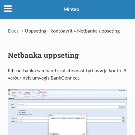
Minteo
Docs
»
Uppseting - kontoavrit »
Netbanka uppseting
Netbanka uppseting
Eitt netbanka samband skal stovnast fyri hvørja konto ið
verður nýtt umvegis BankConnect.