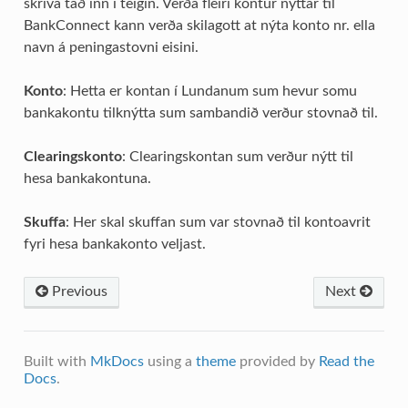
skriva tað inn í teigin. Verða fleiri kontur nýttar til
BankConnect kann verða skilagott at nýta konto nr. ella
navn á peningastovni eisini.
Konto
: Hetta er kontan í Lundanum sum hevur somu
bankakontu tilknýtta sum sambandið verður stovnað til.
Clearingskonto
: Clearingskontan sum verður nýtt til
hesa bankakontuna.
Skuffa
: Her skal skuffan sum var stovnað til kontoavrit
fyri hesa bankakonto veljast.
Previous
Next
Built with
MkDocs
using a
theme
provided by
Read the
Docs
.